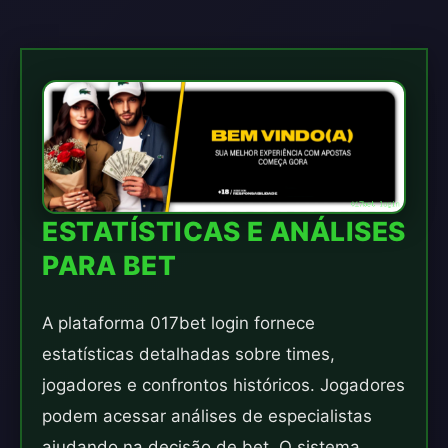
ESTATÍSTICAS E ANÁLISES
PARA BET
A plataforma 017bet login fornece
estatísticas detalhadas sobre times,
jogadores e confrontos históricos. Jogadores
podem acessar análises de especialistas
ajudando na decisão de bet. O sistema