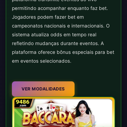
permitindo acompanhar enquanto faz bet.
Jogadores podem fazer bet em
campeonatos nacionais e internacionais. O
sistema atualiza odds em tempo real
refletindo mudanças durante eventos. A
plataforma oferece bônus especiais para bet
em eventos selecionados.
VER MODALIDADES