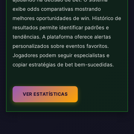
exibe odds comparativas mostrando
melhores oportunidades de win. Histórico de
resultados permite identificar padrões e
tendências. A plataforma oferece alertas
personalizados sobre eventos favoritos.
Jogadores podem seguir especialistas e
copiar estratégias de bet bem-sucedidas.
VER ESTATÍSTICAS