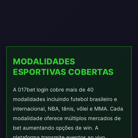
MODALIDADES
ESPORTIVAS COBERTAS
A 017bet login cobre mais de 40
modalidades incluindo futebol brasileiro e
internacional, NBA, tênis, vôlei e MMA. Cada
modalidade oferece múltiplos mercados de
bet aumentando opções de win. A
plataforma transmite eventos ao vivo