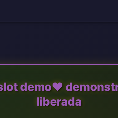
 slot demo❤️ demonstr
liberada