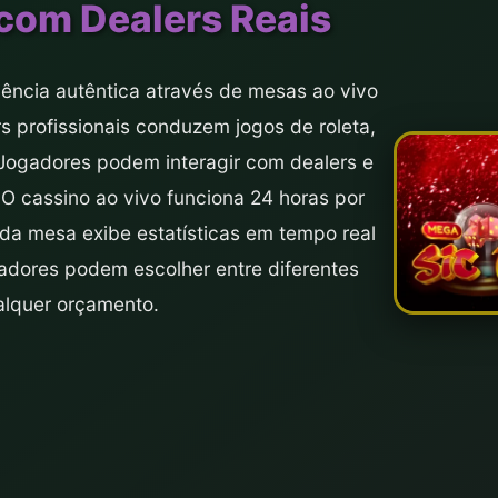
com Dealers Reais
iência autêntica através de mesas ao vivo
rs profissionais conduzem jogos de roleta,
 Jogadores podem interagir com dealers e
 O cassino ao vivo funciona 24 horas por
da mesa exibe estatísticas em tempo real
ogadores podem escolher entre diferentes
alquer orçamento.