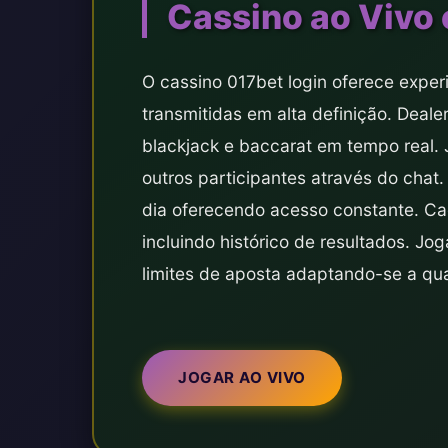
Cassino ao Vivo 
O cassino 017bet login oferece exper
transmitidas em alta definição. Deale
blackjack e baccarat em tempo real.
outros participantes através do chat.
dia oferecendo acesso constante. Ca
incluindo histórico de resultados. J
limites de aposta adaptando-se a qu
JOGAR AO VIVO