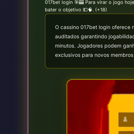
017bet login 🎯🎰 Para virar o jogo hoj
bater o objetivo 💵🧠. (+18)
O cassino 017bet login oferece 
auditados garantindo jogabilid
minutos. Jogadores podem ganha
exclusivos para novos membros 