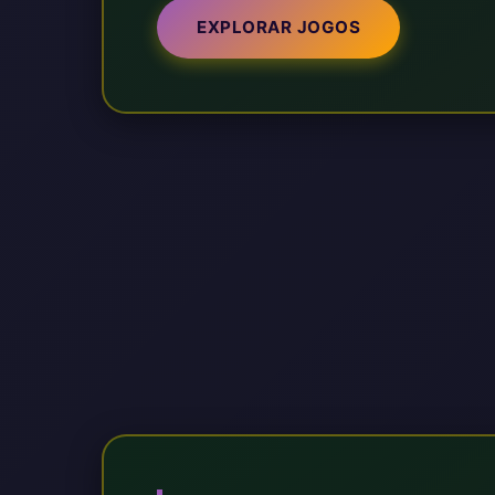
EXPLORAR JOGOS