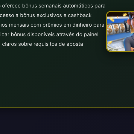
o oferece bônus semanais automáticos para
cesso a bônus exclusivos e cashback
neios mensais com prêmios em dinheiro para
icar bônus disponíveis através do painel
claros sobre requisitos de aposta