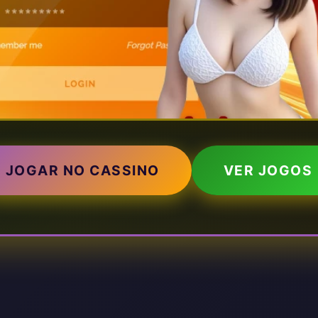
JOGAR NO CASSINO
VER JOGOS