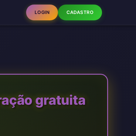
LOGIN
CADASTRO
ação gratuita